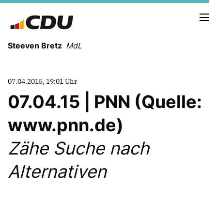
Steeven Bretz
MdL
07.04.2015, 19:01 Uhr
07.04.15 | PNN (Quelle:
www.pnn.de)
VITA
WAHLKREISBESUCHE
Zähe Suche nach
PRESSEFOTOS
MEIN BÜRGERBÜRO
Alternativen
MEIN WAHLKREIS
ZIELE
Redebeiträge