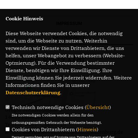
Cookie Hinweis
IMPRESSUM
Diese Webseite verwendet Cookies, die notwendig
DATENSCHUTZ
sind, um die Webseite zu nutzen. Weiterhin
verwenden wir Dienste von Drittanbietern, die uns
helfen, unser Webangebot zu verbessern (Website-
Steeven Bretz MdL
Optmierung). Für die Verwendung bestimmter
Dienste, benötigen wir Ihre Einwilligung. Ihre
Einwilligung können Sie jederzeit widerrufen. Weitere
Informationen finden Sie in unserer
Datenschutzerklärung
.
Technisch notwendige Cookies (
Übersicht
)
Gregor-Mendel-Straße 3
Die notwendigen Cookies werden allein für den
14469 Potsdam
ordnungsgemäßen Gebrauch der Webseite benötigt.
Telefon: 0331 - 20085713
Cookies von Drittanbietern (
Hinweis
)
E-Mail: buero.steeven.bretz@mdl.brandenburg.de
Derzeit verzichten wir auf Scripte von Drittanbietern auf der