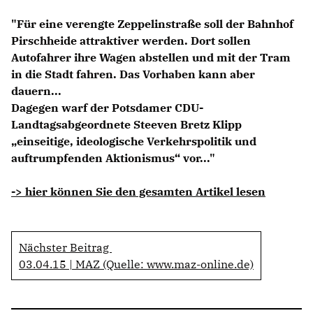
Anträge CDU
"Für eine verengte Zeppelinstraße soll der Bahnhof
Kleine Anfragen
Pirschheide attraktiver werden. Dort sollen
Autofahrer ihre Wagen abstellen und mit der Tram
CDU Deutschland
in die Stadt fahren. Das Vorhaben kann aber
CDU Fraktion im Brandenburger Landtag
dauern...
CDU Brandenburg
Dagegen warf der Potsdamer CDU-
CDU Potsdam
Landtagsabgeordnete Steeven Bretz Klipp
einseitige, ideologische Verkehrspolitik und
auftrumpfenden Aktionismus“ vor..."
-> hier können Sie den gesamten Artikel lesen
Nächster Beitrag
03.04.15 | MAZ (Quelle: www.maz-online.de)