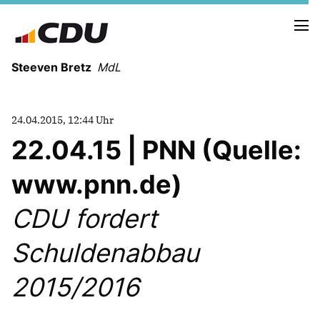
Steeven Bretz
MdL
24.04.2015, 12:44 Uhr
22.04.15 | PNN (Quelle:
www.pnn.de)
VITA
WAHLKREISBESUCHE
CDU fordert
PRESSEFOTOS
MEIN BÜRGERBÜRO
Schuldenabbau
2015/2016
MEIN WAHLKREIS
ZIELE
Redebeiträge