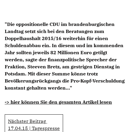
Anträge CDU
Kleine Anfragen
"Die oppositionelle CDU im brandenburgischen
CDU Deutschland
Landtag setzt sich bei den Beratungen zum
CDU Fraktion im Brandenburger Landtag
Doppelhaushalt 2015/16 weiterhin für einen
CDU Brandenburg
Schuldenabbau ein. In diesem und im kommenden
CDU Potsdam
Jahr sollten jeweils 82 Millionen Euro getilgt
werden, sagte der finanzpolitische Sprecher der
Fraktion, Steeven Bretz, am gestrigen Dienstag in
Potsdam. Mit dieser Summe könne trotz
Bevölkerungsrückgangs die Pro-Kopf-Verschuldung
konstant gehalten werden..."
-> hier können Sie den gesamten Artikel lesen
Nächster Beitrag
17.04.15 | Tagespresse