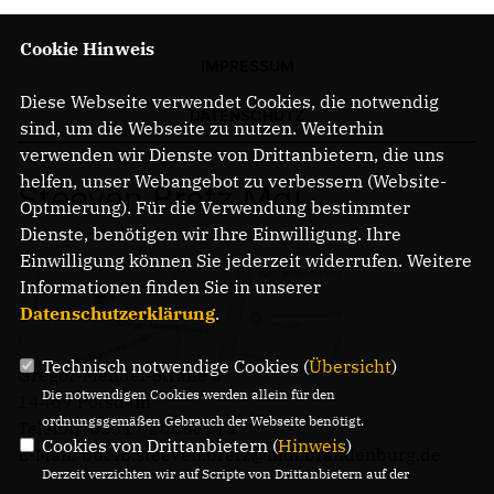
Cookie Hinweis
IMPRESSUM
Diese Webseite verwendet Cookies, die notwendig
DATENSCHUTZ
sind, um die Webseite zu nutzen. Weiterhin
verwenden wir Dienste von Drittanbietern, die uns
helfen, unser Webangebot zu verbessern (Website-
Steeven Bretz MdL
Optmierung). Für die Verwendung bestimmter
Dienste, benötigen wir Ihre Einwilligung. Ihre
Einwilligung können Sie jederzeit widerrufen. Weitere
Informationen finden Sie in unserer
Datenschutzerklärung
.
Technisch notwendige Cookies (
Übersicht
)
Gregor-Mendel-Straße 3
Die notwendigen Cookies werden allein für den
14469 Potsdam
ordnungsgemäßen Gebrauch der Webseite benötigt.
Telefon: 0331 - 20085713
Cookies von Drittanbietern (
Hinweis
)
E-Mail: buero.steeven.bretz@mdl.brandenburg.de
Derzeit verzichten wir auf Scripte von Drittanbietern auf der