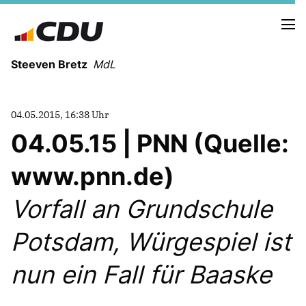
Steeven Bretz
MdL
04.05.2015, 16:38 Uhr
04.05.15 | PNN (Quelle:
www.pnn.de)
VITA
WAHLKREISBESUCHE
Vorfall an Grundschule
PRESSEFOTOS
MEIN BÜRGERBÜRO
Potsdam, Würgespiel ist
nun ein Fall für Baaske
MEIN WAHLKREIS
ZIELE
Redebeiträge