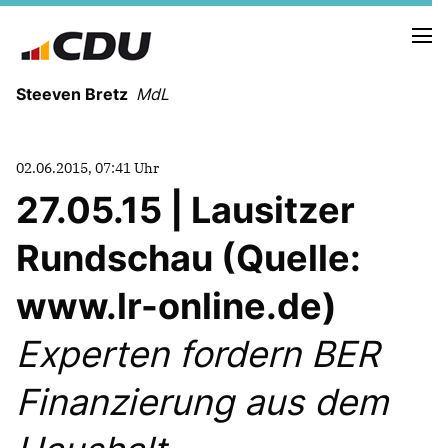
Steeven Bretz
MdL
02.06.2015, 07:41 Uhr
27.05.15 | Lausitzer
Rundschau (Quelle:
VITA
WAHLKREISBESUCHE
www.lr-online.de)
PRESSEFOTOS
MEIN BÜRGERBÜRO
Experten fordern BER
Finanzierung aus dem
MEIN WAHLKREIS
ZIELE
Redebeiträge