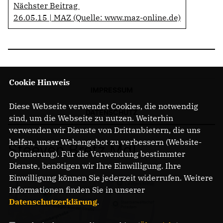
Nächster Beitrag
26.05.15 | MAZ (Quelle: www.maz-online.de)
Cookie Hinweis
IMPRESSUM
Diese Webseite verwendet Cookies, die notwendig
DATENSCHUTZ
sind, um die Webseite zu nutzen. Weiterhin
verwenden wir Dienste von Drittanbietern, die uns
helfen, unser Webangebot zu verbessern (Website-
Steeven Bretz MdL
Optmierung). Für die Verwendung bestimmter
Dienste, benötigen wir Ihre Einwilligung. Ihre
Einwilligung können Sie jederzeit widerrufen. Weitere
Informationen finden Sie in unserer
Datenschutzerklärung
.