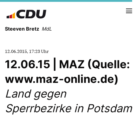
Steeven Bretz
MdL
12.06.2015, 17:23 Uhr
12.06.15 | MAZ (Quelle:
www.maz-online.de)
VITA
WAHLKREISBESUCHE
Land gegen
PRESSEFOTOS
MEIN BÜRGERBÜRO
Sperrbezirke in Potsdam
MEIN WAHLKREIS
ZIELE
Redebeiträge