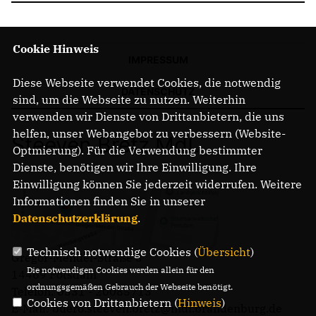
Cookie Hinweis
IMPRESSUM
Diese Webseite verwendet Cookies, die notwendig
DATENSCHUTZ
sind, um die Webseite zu nutzen. Weiterhin
verwenden wir Dienste von Drittanbietern, die uns
helfen, unser Webangebot zu verbessern (Website-
Steeven Bretz MdL
Optmierung). Für die Verwendung bestimmter
Dienste, benötigen wir Ihre Einwilligung. Ihre
Einwilligung können Sie jederzeit widerrufen. Weitere
Informationen finden Sie in unserer
Datenschutzerklärung
.
Technisch notwendige Cookies (
Übersicht
)
Gregor-Mendel-Straße 3
Die notwendigen Cookies werden allein für den
14469 Potsdam
ordnungsgemäßen Gebrauch der Webseite benötigt.
Telefon: 0331 - 20085713
Cookies von Drittanbietern (
Hinweis
)
E-Mail: buero.steeven.bretz@mdl.brandenburg.de