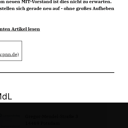
m neuen MIT-Vorstand ist dies nicht zu erwarten.
tellen sich gerade neu auf - ohne großes Aufheben
mten Artikel lesen
w.pnn.de)
MdL
Gregor-Mendel-Straße 3
14469 Potsdam