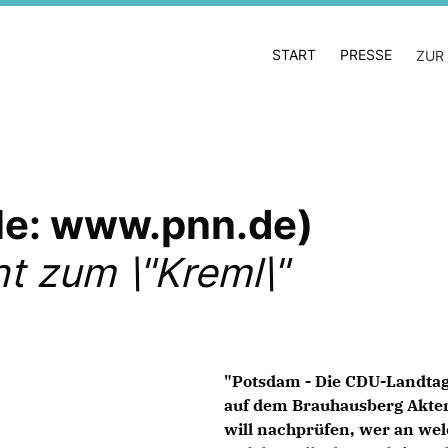
START
PRESSE
ZUR
lle: www.pnn.de)
ht zum \"Kreml\"
"Potsdam - Die CDU-Landtag
auf dem Brauhausberg Akten
will nachprüfen, wer an we