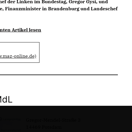
hef der Linken im Bundestag, Gregor Gysi, und
ke, Finanzminister in Brandenburg und Landeschef
mten Artikel lesen
w.maz-online.de)
MdL
Gregor-Mendel-Straße 3
14469 Potsdam