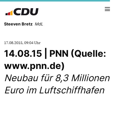
Steeven Bretz
MdL
17.08.2015, 09:04 Uhr
14.08.15 | PNN (Quelle:
www.pnn.de)
VITA
WAHLKREISBESUCHE
Neubau für 8,3 Millionen
PRESSEFOTOS
MEIN BÜRGERBÜRO
Euro im Luftschiffhafen
MEIN WAHLKREIS
ZIELE
Redebeiträge