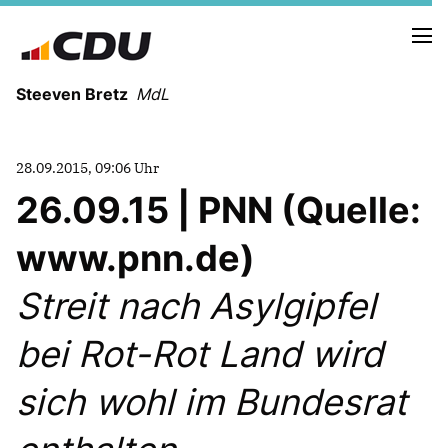
Steeven Bretz
MdL
28.09.2015, 09:06 Uhr
26.09.15 | PNN (Quelle:
www.pnn.de)
VITA
WAHLKREISBESUCHE
Streit nach Asylgipfel
PRESSEFOTOS
MEIN BÜRGERBÜRO
bei Rot-Rot Land wird
sich wohl im Bundesrat
MEIN WAHLKREIS
ZIELE
Redebeiträge