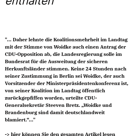
enthalten
Anträge CDU
Kleine Anfragen
CDU Deutschland
CDU Fraktion im Brandenburger Landtag
"... Daher lehnte die Koalitionsmehrheit im Landtag
CDU Brandenburg
mit der Stimme von Woidke auch einen Antrag der
CDU Potsdam
CDU-Opposition ab, die Landesregierung solle im
Bundesrat für die Ausweitung der sicheren
Herkunftsländer stimmen. Keine 24 Stunden nach
seiner Zustimmung in Berlin sei Woidke, der auch
Vorsitzender der Ministerpräsidentenkonferenz ist,
von seiner Koalition im Landtag öffentlich
zurückgepfiffen worden, urteilte CDU-
Generalsekretär Steeven Bretz. „Woidke und
Brandenburg sind damit deutschlandweit
blamiert.“..."
-> hier können Sie den gesamten Artikel lesen