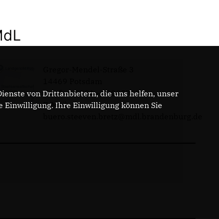
MdL
Gregor-Mendel-Straße 3
14469 Potsdam
Telefon: 0331 - 20085713
enste von Drittanbietern, die uns helfen, unser
E-Mail:
Einwilligung. Ihre Einwilligung können Sie
buero.steeven.bretz@mdl.brandenburg.de