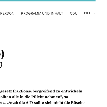
BILDER
 PERSON
PROGRAMM UND INHALT
CDU
)
D
onsgesetz fraktionsübergreifend zu entwickeln,
lten alle in die Pflicht nehmen“, so
z. „Auch die AfD sollte sich nicht die Büsche