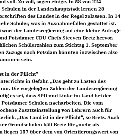
voll. Zu voll, sagen einige. In 58 von 224
 Schulen in der Landeshauptstadt lernen 28
Vorschriften des Landes in der Regel zulassen. In 14
ehr Schüler, was in Ausnahmefällen gestattet ist.
twort der Landesregierung auf eine kleine Anfrage
nd Potsdamer CDU-Chefs Steeven Bretz hervor.
chlichen Schülerzahlen zum Stichtag 1. September
igen Zuzugs nach Potsdam könnten inzwischen also
ekommen sein.
t in der Pflicht"
Unterrichts in Gefahr. „Das geht zu Lasten des
z nun. Die vorgelegten Zahlen der Landesregierung
dig es sei, dass SPD und Linke im Land bei der
n Potsdamer Schulen nacharbeiten. Die vom
ochene Zusatzeinstellung von Lehrern auch für
rlich. „Das Land ist in der Pflicht“, so Bretz. Auch
mer Grundschulen hält Bretz für „mehr als
en liegen 157 über dem von Orientierungswert von