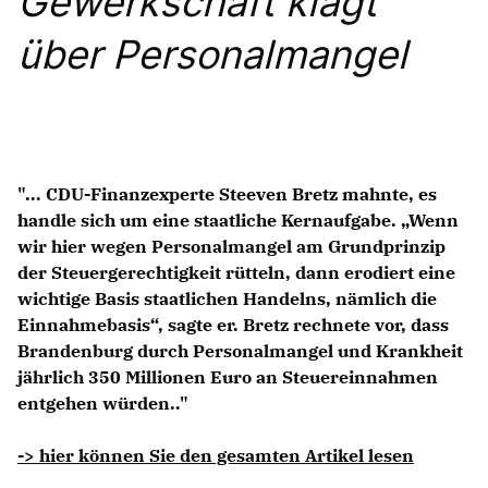
Gewerkschaft klagt
Anträge CDU
Kleine Anfragen
über Personalmangel
CDU Deutschland
CDU Fraktion im Brandenburger Landtag
CDU Brandenburg
CDU Potsdam
"... CDU-Finanzexperte Steeven Bretz mahnte, es
handle sich um eine staatliche Kernaufgabe. „Wenn
wir hier wegen Personalmangel am Grundprinzip
der Steuergerechtigkeit rütteln, dann erodiert eine
wichtige Basis staatlichen Handelns, nämlich die
Einnahmebasis“, sagte er. Bretz rechnete vor, dass
Brandenburg durch Personalmangel und Krankheit
jährlich 350 Millionen Euro an Steuereinnahmen
entgehen würden.."
-> hier können Sie den gesamten Artikel lesen