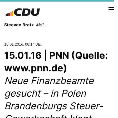
Steeven Bretz
MdL
18.01.2016, 08:14 Uhr
15.01.16 | PNN (Quelle:
www.pnn.de)
VITA
WAHLKREISBESUCHE
Neue Finanzbeamte
PRESSEFOTOS
MEIN BÜRGERBÜRO
gesucht – in Polen
Brandenburgs Steuer-
MEIN WAHLKREIS
ZIELE
Redebeiträge