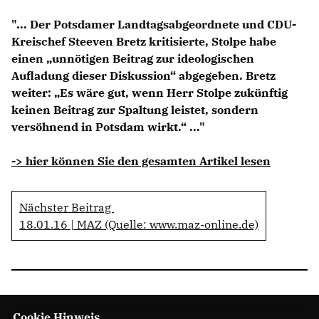
Anträge CDU
"... Der Potsdamer Landtagsabgeordnete und CDU-
Kleine Anfragen
Kreischef Steeven Bretz kritisierte, Stolpe habe
einen „unnötigen Beitrag zur ideologischen
CDU Deutschland
Aufladung dieser Diskussion“ abgegeben. Bretz
CDU Fraktion im Brandenburger Landtag
weiter: „Es wäre gut, wenn Herr Stolpe zukünftig
CDU Brandenburg
keinen Beitrag zur Spaltung leistet, sondern
CDU Potsdam
versöhnend in Potsdam wirkt.“ ..."
-> hier können Sie den gesamten Artikel lesen
Nächster Beitrag
18.01.16 | MAZ (Quelle: www.maz-online.de)
Cookie Hinweis