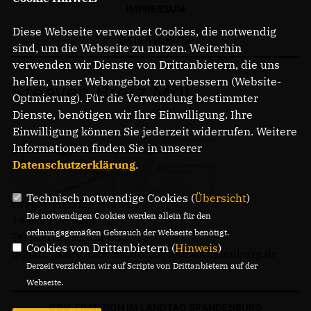
IMPRESSUM
Diese Webseite verwendet Cookies, die notwendig
DATENSCHUTZ
sind, um die Webseite zu nutzen. Weiterhin
verwenden wir Dienste von Drittanbietern, die uns
helfen, unser Webangebot zu verbessern (Website-
Steeven Bretz MdL
Optmierung). Für die Verwendung bestimmter
Dienste, benötigen wir Ihre Einwilligung. Ihre
Einwilligung können Sie jederzeit widerrufen. Weitere
Informationen finden Sie in unserer
Datenschutzerklärung
.
Technisch notwendige Cookies (
Übersicht
)
Gregor-Mendel-Straße 3
Die notwendigen Cookies werden allein für den
14469 Potsdam
ordnungsgemäßen Gebrauch der Webseite benötigt.
Telefon: 0331 - 20085713
Cookies von Drittanbietern (
Hinweis
)
E-Mail: buero.steeven.bretz@mdl.brandenburg.de
Derzeit verzichten wir auf Scripte von Drittanbietern auf der
Webseite.
CDU-FRAKTION IM LANDTAG BRANDENBURG