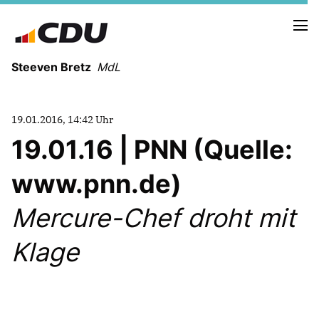
Steeven Bretz
MdL
19.01.2016, 14:42 Uhr
19.01.16 | PNN (Quelle:
www.pnn.de)
VITA
WAHLKREISBESUCHE
Mercure-Chef droht mit
PRESSEFOTOS
MEIN BÜRGERBÜRO
Klage
MEIN WAHLKREIS
ZIELE
Redebeiträge