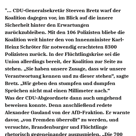
Anträge CDU
"... CDU-Generalsekretär Steeven Bretz warf der
Kleine Anfragen
Koalition dagegen vor, im Blick auf die innere
Sicherheit hinter den Erwartungen
CDU Deutschland
zurückzubleiben. Mit den 106 Polizisten bliebe die
CDU Fraktion im Brandenburger Landtag
Koalition weit hinter den von Innenminister Karl-
CDU Brandenburg
Heinz Schröter für notwendig erachteten 8300
CDU Potsdam
Polizisten zurück. In der Flüchtlingskrise sei die
Union allerdings bereit, der Koalition zur Seite zu
stehen. „Sie haben unsere Zusage, dass wir unsere
Verantwortung kennen und zu dieser stehen“, sagte
Bretz. „Wir geben den stumpfen und dumpfen
Sprüchen nicht mal einen Millimeter nach.“
Was der CDU-Abgeordnete dann auch umgehend
beweisen konnte. Denn anschließend redete
Alexander Gauland von der AfD-Fraktion. Er warnte
davor, „von Fremden überrollt“ zu werden, und
versuchte, Brandenburger und Flüchtlinge
rhetorisch gegeneinander auszuspielen. „Die 700