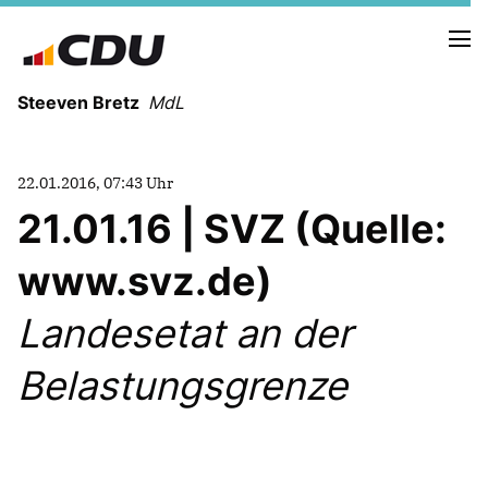
Steeven Bretz
MdL
22.01.2016, 07:43 Uhr
21.01.16 | SVZ (Quelle:
www.svz.de)
VITA
WAHLKREISBESUCHE
Landesetat an der
PRESSEFOTOS
MEIN BÜRGERBÜRO
Belastungsgrenze
MEIN WAHLKREIS
ZIELE
Redebeiträge