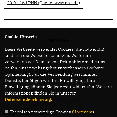
20.01.16 | PNN (Quelle: www.pnn.de)
Cookie Hinweis
IMPRESSUM
Diese Webseite verwendet Cookies, die notwendig
DATENSCHUTZ
sind, um die Webseite zu nutzen. Weiterhin
verwenden wir Dienste von Drittanbietern, die uns
helfen, unser Webangebot zu verbessern (Website-
Steeven Bretz MdL
Optmierung). Für die Verwendung bestimmter
Dienste, benötigen wir Ihre Einwilligung. Ihre
Einwilligung können Sie jederzeit widerrufen. Weitere
Informationen finden Sie in unserer
Datenschutzerklärung
.
Technisch notwendige Cookies (
Übersicht
)
Gregor-Mendel-Straße 3