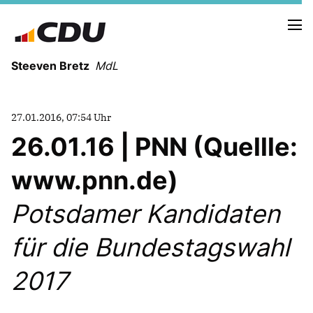
Steeven Bretz
MdL
27.01.2016, 07:54 Uhr
26.01.16 | PNN (Quellle:
www.pnn.de)
VITA
WAHLKREISBESUCHE
Potsdamer Kandidaten
PRESSEFOTOS
MEIN BÜRGERBÜRO
für die Bundestagswahl
2017
MEIN WAHLKREIS
ZIELE
Redebeiträge