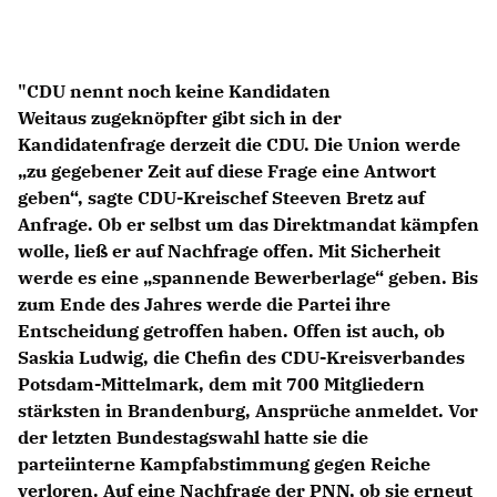
Anträge CDU
Kleine Anfragen
"CDU nennt noch keine Kandidaten
CDU Deutschland
Weitaus zugeknöpfter gibt sich in der
CDU Fraktion im Brandenburger Landtag
Kandidatenfrage derzeit die CDU. Die Union werde
CDU Brandenburg
zu gegebener Zeit auf diese Frage eine Antwort
CDU Potsdam
geben“, sagte CDU-Kreischef Steeven Bretz auf
Anfrage. Ob er selbst um das Direktmandat kämpfen
wolle, ließ er auf Nachfrage offen. Mit Sicherheit
werde es eine „spannende Bewerberlage“ geben. Bis
zum Ende des Jahres werde die Partei ihre
Entscheidung getroffen haben. Offen ist auch, ob
Saskia Ludwig, die Chefin des CDU-Kreisverbandes
Potsdam-Mittelmark, dem mit 700 Mitgliedern
stärksten in Brandenburg, Ansprüche anmeldet. Vor
der letzten Bundestagswahl hatte sie die
parteiinterne Kampfabstimmung gegen Reiche
verloren. Auf eine Nachfrage der PNN, ob sie erneut