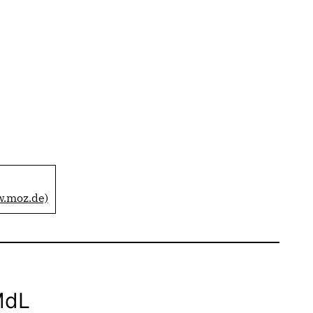
w.moz.de)
MdL