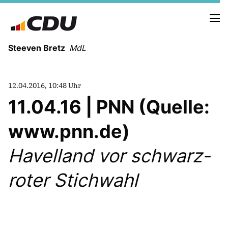
Steeven Bretz
MdL
12.04.2016, 10:48 Uhr
11.04.16 | PNN (Quelle:
www.pnn.de)
VITA
WAHLKREISBESUCHE
Havelland vor schwarz-
PRESSEFOTOS
MEIN BÜRGERBÜRO
roter Stichwahl
MEIN WAHLKREIS
ZIELE
Redebeiträge