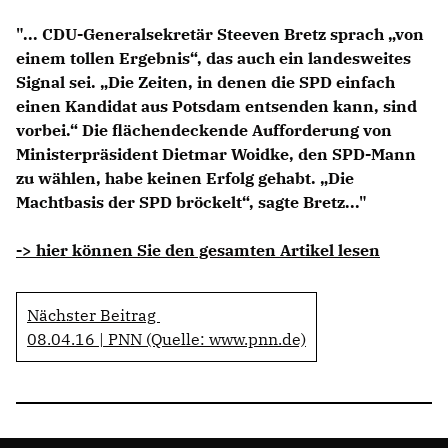
Anträge CDU
"... CDU-Generalsekretär Steeven Bretz sprach „von
Kleine Anfragen
einem tollen Ergebnis“, das auch ein landesweites
Signal sei. „Die Zeiten, in denen die SPD einfach
CDU Deutschland
einen Kandidat aus Potsdam entsenden kann, sind
CDU Fraktion im Brandenburger Landtag
vorbei.“ Die flächendeckende Aufforderung von
CDU Brandenburg
Ministerpräsident Dietmar Woidke, den SPD-Mann
CDU Potsdam
zu wählen, habe keinen Erfolg gehabt. „Die
Machtbasis der SPD bröckelt“, sagte Bretz..."
-> hier können Sie den gesamten Artikel lesen
Nächster Beitrag
08.04.16 | PNN (Quelle: www.pnn.de)