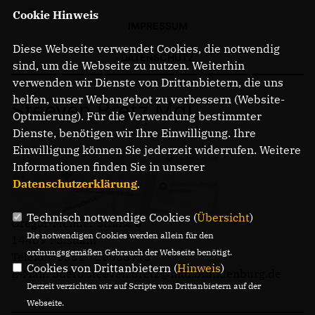
Cookie Hinweis
IMPRESSUM
Diese Webseite verwendet Cookies, die notwendig
DATENSCHUTZ
sind, um die Webseite zu nutzen. Weiterhin
verwenden wir Dienste von Drittanbietern, die uns
helfen, unser Webangebot zu verbessern (Website-
Steeven Bretz MdL
Optmierung). Für die Verwendung bestimmter
Dienste, benötigen wir Ihre Einwilligung. Ihre
Einwilligung können Sie jederzeit widerrufen. Weitere
Informationen finden Sie in unserer
Datenschutzerklärung
.
Technisch notwendige Cookies (
Übersicht
)
Gregor-Mendel-Straße 3
Die notwendigen Cookies werden allein für den
14469 Potsdam
ordnungsgemäßen Gebrauch der Webseite benötigt.
Telefon: 0331 - 20085713
Cookies von Drittanbietern (
Hinweis
)
E-Mail: buero.steeven.bretz@mdl.brandenburg.de
Derzeit verzichten wir auf Scripte von Drittanbietern auf der
Webseite.