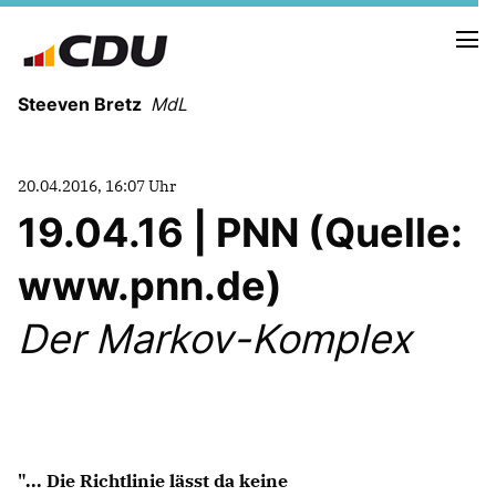
Steeven Bretz
MdL
20.04.2016, 16:07 Uhr
19.04.16 | PNN (Quelle:
www.pnn.de)
VITA
WAHLKREISBESUCHE
Der Markov-Komplex
PRESSEFOTOS
MEIN BÜRGERBÜRO
MEIN WAHLKREIS
ZIELE
"... Die Richtlinie lässt da keine
Redebeiträge