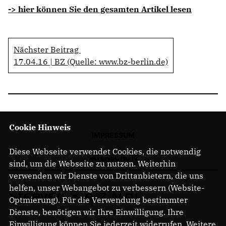
-> hier können Sie den gesamten Artikel lesen
Nächster Beitrag
17.04.16 | BZ (Quelle: www.bz-berlin.de)
Cookie Hinweis
IMPRESSUM
Diese Webseite verwendet Cookies, die notwendig
DATENSCHUTZ
sind, um die Webseite zu nutzen. Weiterhin
verwenden wir Dienste von Drittanbietern, die uns
helfen, unser Webangebot zu verbessern (Website-
Steeven Bretz MdL
Optmierung). Für die Verwendung bestimmter
Dienste, benötigen wir Ihre Einwilligung. Ihre
Einwilligung können Sie jederzeit widerrufen. Weitere