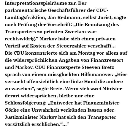
Interpretationsspielräume zur. Der
Anträge CDU
parlamentarische Geschäftsführer der CDU-
Kleine Anfragen
Landtagsfraktion, Jan Redmann, selbst Jurist, sagte
nach Prüfung der Vorschrift: „Die Benutzung des
CDU Deutschland
Transporters zu privaten Zwecken war
CDU Fraktion im Brandenburger Landtag
rechtswidrig.“ Markov habe sich einen privaten
CDU Brandenburg
Vorteil auf Kosten der Steuerzahler verschafft...
CDU Potsdam
Die CDU konzentrierte sich am Montag vor allem auf
die widersprüchlichen Angaben von Finanzressort
und Markov. CDU Finanzexperte Steeven Bretz
sprach von einem missglückten Hilfsmanöver. „Hier
versucht offensichtlich eine linke Hand die andere
zu waschen“, sagte Bretz. Wenn sich zwei Minister
derart widersprächen, bleibe nur eine
Schlussfolgerung: „Entweder hat Finanzminister
Görke eine Unwahrheit verkünden lassen oder
Justizminister Markov hat sich den Transporter
vorsätzlich erschlichen.“..."