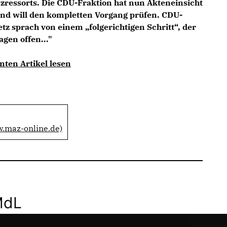
nzressorts. Die CDU-Fraktion hat nun Akteneinsicht
und will den kompletten Vorgang prüfen. CDU-
tz sprach von einem „folgerichtigen Schritt“, der
agen offen..."
mten Artikel lesen
w.maz-online.de)
MdL