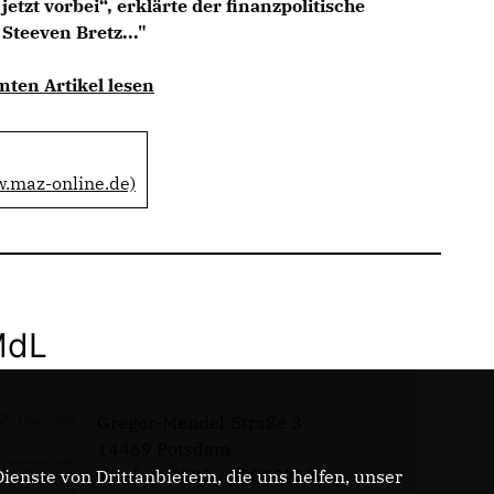
 jetzt vorbei“, erklärte der finanzpolitische
Steeven Bretz..."
mten Artikel lesen
w.maz-online.de)
MdL
Gregor-Mendel-Straße 3
14469 Potsdam
Telefon: 0331 - 20085713
enste von Drittanbietern, die uns helfen, unser