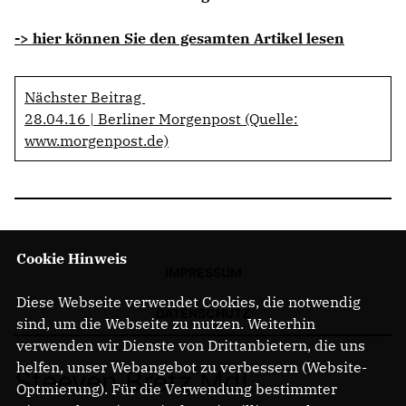
-> hier können Sie den gesamten Artikel lesen
Nächster Beitrag
28.04.16 | Berliner Morgenpost (Quelle:
www.morgenpost.de)
Cookie Hinweis
IMPRESSUM
Diese Webseite verwendet Cookies, die notwendig
DATENSCHUTZ
sind, um die Webseite zu nutzen. Weiterhin
verwenden wir Dienste von Drittanbietern, die uns
helfen, unser Webangebot zu verbessern (Website-
Steeven Bretz MdL
Optmierung). Für die Verwendung bestimmter