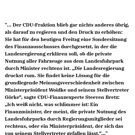
Anträge CDU
Kleine Anfragen
"... Der CDU-Fraktion blieb gar nichts anderes übrig,
CDU Deutschland
als darauf zu regieren und den Druck zu erhöhen:
CDU Fraktion im Brandenburger Landtag
Sie hat für den heutigen Freitag eine Sondersitzung
CDU Brandenburg
des Finanzausschusses durchgesetzt, in der die
CDU Potsdam
Landesregierung erklären soll, ob die private
Nutzung aller Fahrzeuge aus dem Landesfuhrpark
durch Minister rechtens ist. „Die Landesregierung
druckst rum. Sie findet keine Lösung für die
grundlegende Meinungsverschiedenheit zwischen
Ministerpräsident Woidke und seinem Stellvertreter
Görke“, sagte CDU-Finanzexperte Steeven Bretz:
Ich weiß nicht, was schlimmer ist: Ein
Finanzminister, der meint, die private Nutzung des
Landesfuhrparks durch Regierungsmitglieder sei
rechtens, oder ein Ministerpräsident, der sich das
von seinem Stellvertreter gefallen lässt.“..."