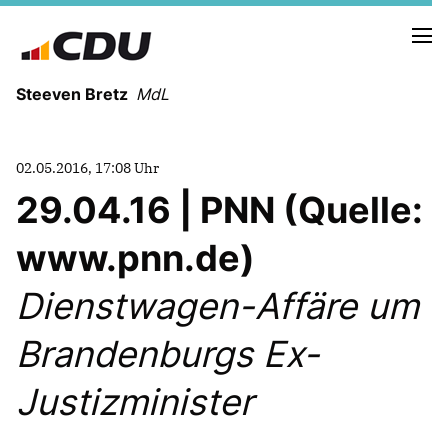
Steeven Bretz
MdL
02.05.2016, 17:08 Uhr
29.04.16 | PNN (Quelle:
www.pnn.de)
VITA
WAHLKREISBESUCHE
Dienstwagen-Affäre um
PRESSEFOTOS
MEIN BÜRGERBÜRO
Brandenburgs Ex-
Justizminister
MEIN WAHLKREIS
ZIELE
Redebeiträge