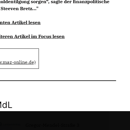
uldentilgung sorgen“, sagte der finanzpolitische
Steeven Bretz..."
mten Artikel lesen
teren Artikel im Focus lesen
w.maz-online.de)
MdL
Gregor-Mendel-Straße 3