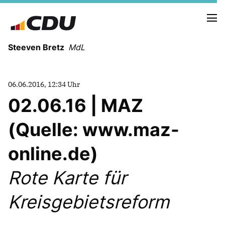
Steeven Bretz
MdL
06.06.2016, 12:34 Uhr
02.06.16 | MAZ
(Quelle: www.maz-
VITA
WAHLKREISBESUCHE
online.de)
PRESSEFOTOS
MEIN BÜRGERBÜRO
Rote Karte für
Kreisgebietsreform
MEIN WAHLKREIS
ZIELE
Redebeiträge