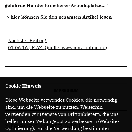
gefährde Hunderte sicherer Arbeitsplätze..."
-> hier können Sie den gesamten Artikel lesen
Nächster Beitrag
01.06.16 | MAZ (Quelle: www.maz-online.de)
Cookie Hinweis
IMPRESSUM
Diese Webseite verwendet Cookies, die notwendig
DATENSCHUTZ
sind, um die Webseite zu nutzen. Weiterhin
verwenden wir Dienste von Drittanbietern, die uns
helfen, unser Webangebot zu verbessern (Website-
Steeven Bretz MdL
Optmierung). Für die Verwendung bestimmter