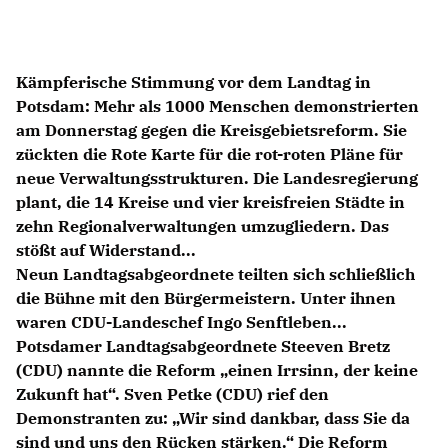
Anträge CDU
Kleine Anfragen
Kämpferische Stimmung vor dem Landtag in
CDU Deutschland
Potsdam: Mehr als 1000 Menschen demonstrierten
CDU Fraktion im Brandenburger Landtag
am Donnerstag gegen die Kreisgebietsreform. Sie
CDU Brandenburg
zückten die Rote Karte für die rot-roten Pläne für
CDU Potsdam
neue Verwaltungsstrukturen. Die Landesregierung
plant, die 14 Kreise und vier kreisfreien Städte in
zehn Regionalverwaltungen umzugliedern. Das
stößt auf Widerstand...
Neun Landtagsabgeordnete teilten sich schließlich
die Bühne mit den Bürgermeistern. Unter ihnen
waren CDU-Landeschef Ingo Senftleben...
Potsdamer Landtagsabgeordnete Steeven Bretz
(CDU) nannte die Reform „einen Irrsinn, der keine
Zukunft hat“. Sven Petke (CDU) rief den
Demonstranten zu: „Wir sind dankbar, dass Sie da
sind und uns den Rücken stärken.“ Die Reform