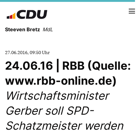
Steeven Bretz
MdL
27.06.2016, 09:50 Uhr
24.06.16 | RBB (Quelle:
www.rbb-online.de)
VITA
WAHLKREISBESUCHE
Wirtschaftsminister
PRESSEFOTOS
MEIN BÜRGERBÜRO
Gerber soll SPD-
Schatzmeister werden
MEIN WAHLKREIS
ZIELE
Redebeiträge