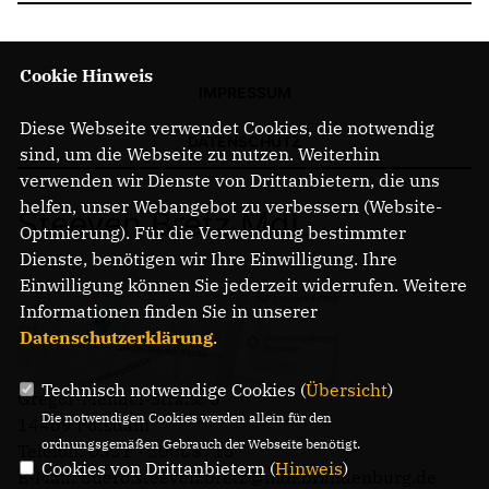
Cookie Hinweis
IMPRESSUM
Diese Webseite verwendet Cookies, die notwendig
DATENSCHUTZ
sind, um die Webseite zu nutzen. Weiterhin
verwenden wir Dienste von Drittanbietern, die uns
helfen, unser Webangebot zu verbessern (Website-
Steeven Bretz MdL
Optmierung). Für die Verwendung bestimmter
Dienste, benötigen wir Ihre Einwilligung. Ihre
Einwilligung können Sie jederzeit widerrufen. Weitere
Informationen finden Sie in unserer
Datenschutzerklärung
.
Technisch notwendige Cookies (
Übersicht
)
Gregor-Mendel-Straße 3
Die notwendigen Cookies werden allein für den
14469 Potsdam
ordnungsgemäßen Gebrauch der Webseite benötigt.
Telefon: 0331 - 20085713
Cookies von Drittanbietern (
Hinweis
)
E-Mail: buero.steeven.bretz@mdl.brandenburg.de