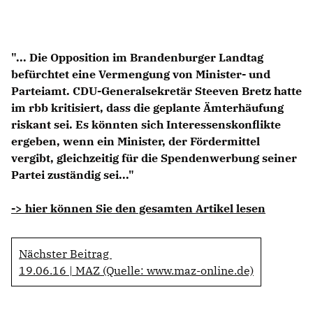
Anträge CDU
Kleine Anfragen
"... Die Opposition im Brandenburger Landtag
CDU Deutschland
befürchtet eine Vermengung von Minister- und
CDU Fraktion im Brandenburger Landtag
Parteiamt. CDU-Generalsekretär Steeven Bretz hatte
CDU Brandenburg
im rbb kritisiert, dass die geplante Ämterhäufung
CDU Potsdam
riskant sei. Es könnten sich Interessenskonflikte
ergeben, wenn ein Minister, der Fördermittel
vergibt, gleichzeitig für die Spendenwerbung seiner
Partei zuständig sei..."
-> hier können Sie den gesamten Artikel lesen
Nächster Beitrag
19.06.16 | MAZ (Quelle: www.maz-online.de)