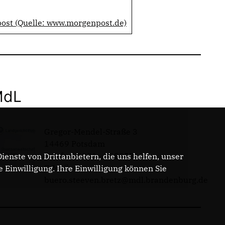
post (Quelle: www.morgenpost.de)
MdL
Gregor-Mendel-Straße 3
14469 Potsdam
Telefon: 0331 - 20085713
enste von Drittanbietern, die uns helfen, unser
E-Mail:
Einwilligung. Ihre Einwilligung können Sie
buero.steeven.bretz@mdl.brandenburg.de