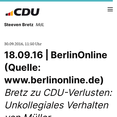
Steeven Bretz
MdL
30.09.2016, 11:50 Uhr
18.09.16 | BerlinOnline
(Quelle:
VITA
WAHLKREISBESUCHE
www.berlinonline.de)
PRESSEFOTOS
MEIN BÜRGERBÜRO
Bretz zu CDU-Verlusten:
Unkollegiales Verhalten
MEIN WAHLKREIS
ZIELE
Redebeiträge