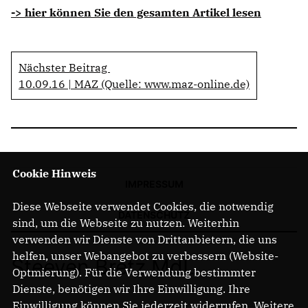
-> hier können Sie den gesamten Artikel lesen
Nächster Beitrag
10.09.16 | MAZ (Quelle: www.maz-online.de)
Cookie Hinweis
IMPRESSUM
Diese Webseite verwendet Cookies, die notwendig
DATENSCHUTZ
sind, um die Webseite zu nutzen. Weiterhin
verwenden wir Dienste von Drittanbietern, die uns
helfen, unser Webangebot zu verbessern (Website-
Steeven Bretz MdL
Optmierung). Für die Verwendung bestimmter
Dienste, benötigen wir Ihre Einwilligung. Ihre
Einwilligung können Sie jederzeit widerrufen. Weitere