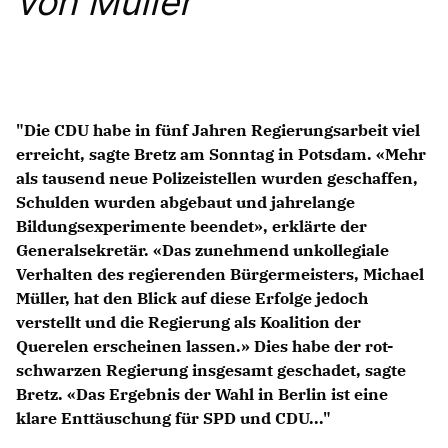
von Müller
Anträge CDU
Kleine Anfragen
CDU Deutschland
CDU Fraktion im Brandenburger Landtag
"Die CDU habe in fünf Jahren Regierungsarbeit viel
CDU Brandenburg
erreicht, sagte Bretz am Sonntag in Potsdam. «Mehr
CDU Potsdam
als tausend neue Polizeistellen wurden geschaffen,
Schulden wurden abgebaut und jahrelange
Bildungsexperimente beendet», erklärte der
Generalsekretär. «Das zunehmend unkollegiale
Verhalten des regierenden Bürgermeisters, Michael
Müller, hat den Blick auf diese Erfolge jedoch
verstellt und die Regierung als Koalition der
Querelen erscheinen lassen.» Dies habe der rot-
schwarzen Regierung insgesamt geschadet, sagte
Bretz. «Das Ergebnis der Wahl in Berlin ist eine
klare Enttäuschung für SPD und CDU..."