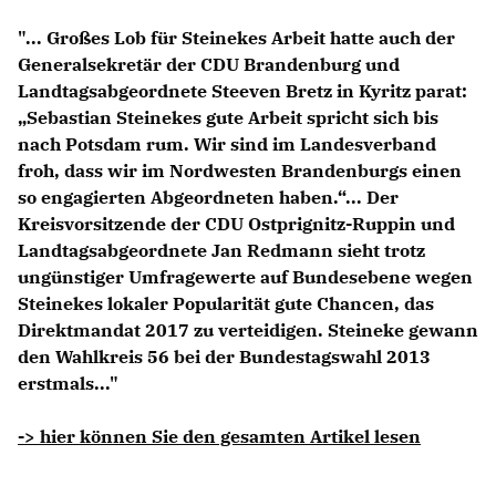
Anträge CDU
"... Großes Lob für Steinekes Arbeit hatte auch der
Kleine Anfragen
Generalsekretär der CDU Brandenburg und
Landtagsabgeordnete Steeven Bretz in Kyritz parat:
CDU Deutschland
Sebastian Steinekes gute Arbeit spricht sich bis
CDU Fraktion im Brandenburger Landtag
nach Potsdam rum. Wir sind im Landesverband
CDU Brandenburg
froh, dass wir im Nordwesten Brandenburgs einen
CDU Potsdam
so engagierten Abgeordneten haben.“... Der
Kreisvorsitzende der CDU Ostprignitz-Ruppin und
Landtagsabgeordnete Jan Redmann sieht trotz
ungünstiger Umfragewerte auf Bundesebene wegen
Steinekes lokaler Popularität gute Chancen, das
Direktmandat 2017 zu verteidigen. Steineke gewann
den Wahlkreis 56 bei der Bundestagswahl 2013
erstmals..."
-> hier können Sie den gesamten Artikel lesen