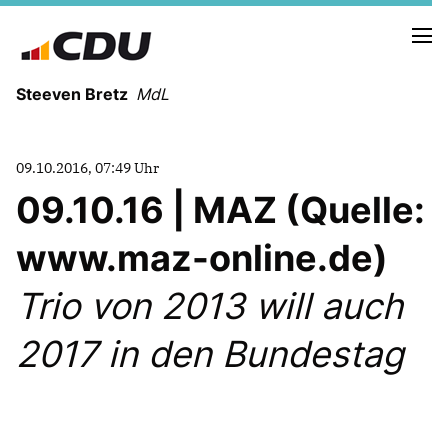
Steeven Bretz
MdL
09.10.2016, 07:49 Uhr
09.10.16 | MAZ (Quelle:
www.maz-online.de)
VITA
WAHLKREISBESUCHE
Trio von 2013 will auch
PRESSEFOTOS
MEIN BÜRGERBÜRO
2017 in den Bundestag
MEIN WAHLKREIS
ZIELE
Redebeiträge