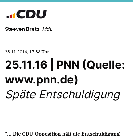
Steeven Bretz
MdL
28.11.2016, 17:38 Uhr
25.11.16 | PNN (Quelle:
www.pnn.de)
VITA
WAHLKREISBESUCHE
Späte Entschuldigung
PRESSEFOTOS
MEIN BÜRGERBÜRO
MEIN WAHLKREIS
ZIELE
"... Die CDU-Opposition hält die Entschuldigung
Redebeiträge