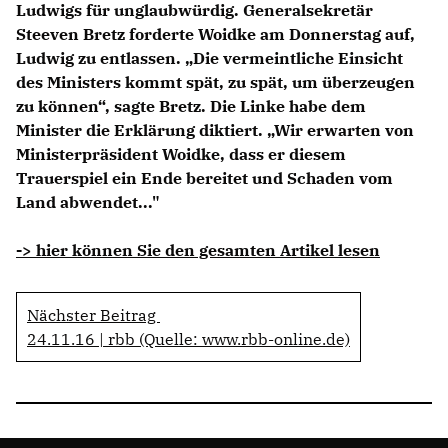
Ludwigs für unglaubwürdig. Generalsekretär
Anträge CDU
Steeven Bretz forderte Woidke am Donnerstag auf,
Kleine Anfragen
Ludwig zu entlassen. „Die vermeintliche Einsicht
des Ministers kommt spät, zu spät, um überzeugen
CDU Deutschland
zu können“, sagte Bretz. Die Linke habe dem
CDU Fraktion im Brandenburger Landtag
Minister die Erklärung diktiert. „Wir erwarten von
CDU Brandenburg
Ministerpräsident Woidke, dass er diesem
CDU Potsdam
Trauerspiel ein Ende bereitet und Schaden vom
Land abwendet..."
-> hier können Sie den gesamten Artikel lesen
Nächster Beitrag
24.11.16 | rbb (Quelle: www.rbb-online.de)