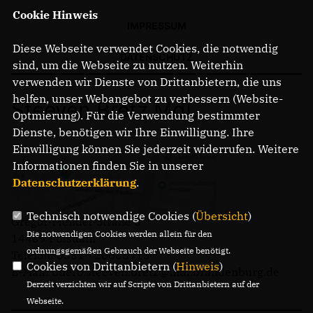
Cookie Hinweis
IMPRESSUM
Diese Webseite verwendet Cookies, die notwendig
DATENSCHUTZ
sind, um die Webseite zu nutzen. Weiterhin
verwenden wir Dienste von Drittanbietern, die uns
helfen, unser Webangebot zu verbessern (Website-
Steeven Bretz MdL
Optmierung). Für die Verwendung bestimmter
Dienste, benötigen wir Ihre Einwilligung. Ihre
Einwilligung können Sie jederzeit widerrufen. Weitere
Informationen finden Sie in unserer
Datenschutzerklärung
.
Technisch notwendige Cookies (
Übersicht
)
Gregor-Mendel-Straße 3
Die notwendigen Cookies werden allein für den
14469 Potsdam
ordnungsgemäßen Gebrauch der Webseite benötigt.
Telefon: 0331 - 20085713
Cookies von Drittanbietern (
Hinweis
)
E-Mail: buero.steeven.bretz@mdl.brandenburg.de
Derzeit verzichten wir auf Scripte von Drittanbietern auf der
Webseite.