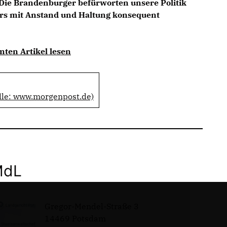
„Die Brandenburger befürworten unsere Politik
rs mit Anstand und Haltung konsequent
mten Artikel lesen
lle: www.morgenpost.de)
MdL
Gregor-Mendel-Straße 3
14469 Potsdam