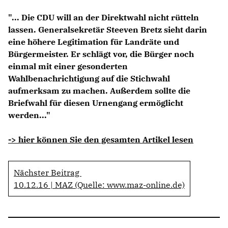
Anträge CDU
"... Die CDU will an der Direktwahl nicht rütteln
Kleine Anfragen
lassen. Generalsekretär Steeven Bretz sieht darin
eine höhere Legitimation für Landräte und
CDU Deutschland
Bürgermeister. Er schlägt vor, die Bürger noch
CDU Fraktion im Brandenburger Landtag
einmal mit einer gesonderten
CDU Brandenburg
Wahlbenachrichtigung auf die Stichwahl
CDU Potsdam
aufmerksam zu machen. Außerdem sollte die
Briefwahl für diesen Urnengang ermöglicht
werden..."
-> hier können Sie den gesamten Artikel lesen
Nächster Beitrag
10.12.16 | MAZ (Quelle: www.maz-online.de)