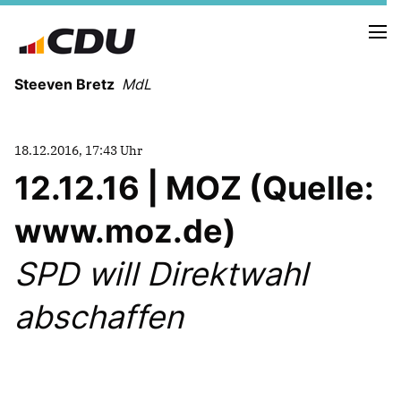
Steeven Bretz
MdL
18.12.2016, 17:43 Uhr
12.12.16 | MOZ (Quelle:
www.moz.de)
VITA
WAHLKREISBESUCHE
SPD will Direktwahl
PRESSEFOTOS
MEIN BÜRGERBÜRO
abschaffen
MEIN WAHLKREIS
ZIELE
Redebeiträge