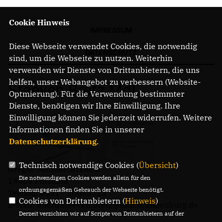
Cookie Hinweis
IMPRESSUM
Diese Webseite verwendet Cookies, die notwendig
DATENSCHUTZ
sind, um die Webseite zu nutzen. Weiterhin
verwenden wir Dienste von Drittanbietern, die uns
helfen, unser Webangebot zu verbessern (Website-
Steeven Bretz MdL
Optmierung). Für die Verwendung bestimmter
Dienste, benötigen wir Ihre Einwilligung. Ihre
Einwilligung können Sie jederzeit widerrufen. Weitere
Informationen finden Sie in unserer
Datenschutzerklärung
.
Technisch notwendige Cookies (
Übersicht
)
Gregor-Mendel-Straße 3
Die notwendigen Cookies werden allein für den
14469 Potsdam
ordnungsgemäßen Gebrauch der Webseite benötigt.
Telefon: 0331 - 20085713
Cookies von Drittanbietern (
Hinweis
)
E-Mail: buero.steeven.bretz@mdl.brandenburg.de
Derzeit verzichten wir auf Scripte von Drittanbietern auf der