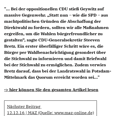
Anträge CDU
"... Bei der oppositionellen CDU stieß Geywitz auf
Kleine Anfragen
massive Gegenwehr. „Statt nun – wie die SPD – aus
machtpolitischen Gründen die Abschaffung der
CDU Deutschland
Direktwahl zu fordern, sollten wir alle Maßnahmen
CDU Fraktion im Brandenburger Landtag
ergreifen, um die Wahlen bürgerfreundlicher zu
CDU Brandenburg
gestalten“, sagte CDU-Generalsekretär Steeven
CDU Potsdam
Bretz. Ein erster überfälliger Schritt wäre es, die
Bürger per Wahlbenachrichtigung gesondert über
die Stichwahl zu informieren und damit Briefwahl
bei der Stichwahl zu ermöglichen. Zudem verwies
Bretz darauf, dass bei der Landratswahl in Potsdam-
Mittelmark das Quorum erreicht worden sei..."
-> hier können Sie den gesamten Artikel lesen
Nächster Beitrag
12.12.16 | MAZ (Quelle: www.maz-online.de)