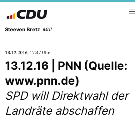
Steeven Bretz
MdL
18.12.2016, 17:47 Uhr
13.12.16 | PNN (Quelle:
www.pnn.de)
VITA
WAHLKREISBESUCHE
SPD will Direktwahl der
PRESSEFOTOS
MEIN BÜRGERBÜRO
Landräte abschaffen
MEIN WAHLKREIS
ZIELE
Redebeiträge