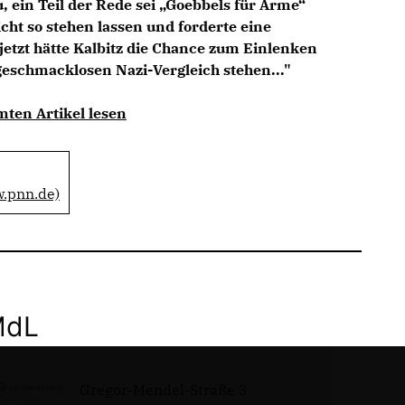
u, ein Teil der Rede sei „Goebbels für Arme“
cht so stehen lassen und forderte eine
jetzt hätte Kalbitz die Chance zum Einlenken
 geschmacklosen Nazi-Vergleich stehen..."
mten Artikel lesen
w.pnn.de)
MdL
Gregor-Mendel-Straße 3