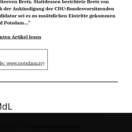
teeven Bretz. Stattdessen berichtete Bretz von
ach der Ankündigung der CDU-Bundesvorsitzenden
idatur sei es zu zusätzlichen Eintritte gekommen
d Potsdam..."
mten Artikel lesen
le: www.potsdam.tv)
MdL
Gregor-Mendel-Straße 3