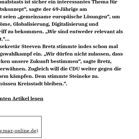
alstaats ist sicher ein interessantes Thema für
ftskonzept“, sagte der 69-Jährige am
t seien „gemeinsame europäische Lösungen“, um
öme, Globalisierung, Digitalisierung und
iff zu bekommen. „Wir sind entweder relevant als
.“...
ekretär Steeven Bretz stimmte indes schon mal
swahlkampf ein. „Wir dürfen nicht zulassen, dass
en unsere Zukunft bestimmen“, sagte Bretz,
 erwähnen. Zugleich will die CDU weiter gegen die
form kämpfen. Dem stimmte Steineke zu.
ssen Kreisstadt bleiben.“.
mten Artikel lesen
w.maz-online.de)