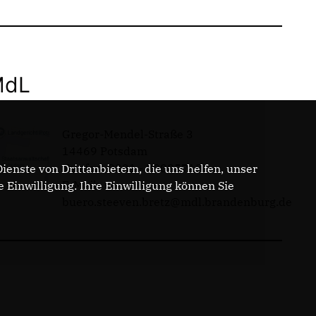
MdL
Gregor-Mendel-Straße 3
14469 Potsdam
Telefon: 0331 - 20085713
enste von Drittanbietern, die uns helfen, unser
E-Mail:
Einwilligung. Ihre Einwilligung können Sie
buero.steeven.bretz@mdl.brandenburg.de