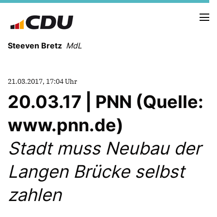
Steeven Bretz
MdL
21.03.2017, 17:04 Uhr
20.03.17 | PNN (Quelle:
www.pnn.de)
VITA
WAHLKREISBESUCHE
Stadt muss Neubau der
PRESSEFOTOS
MEIN BÜRGERBÜRO
Langen Brücke selbst
zahlen
MEIN WAHLKREIS
ZIELE
Redebeiträge