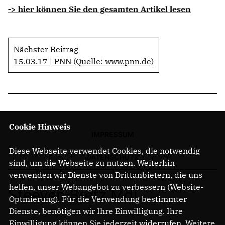
-> hier können Sie den gesamten Artikel lesen
Nächster Beitrag
15.03.17 | PNN (Quelle: www.pnn.de)
Cookie Hinweis
IMPRESSUM
Diese Webseite verwendet Cookies, die notwendig
DATENSCHUTZ
sind, um die Webseite zu nutzen. Weiterhin
verwenden wir Dienste von Drittanbietern, die uns
helfen, unser Webangebot zu verbessern (Website-
Steeven Bretz MdL
Optmierung). Für die Verwendung bestimmter
Dienste, benötigen wir Ihre Einwilligung. Ihre
Einwilligung können Sie jederzeit widerrufen. Weitere