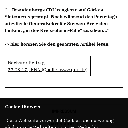
Anträge CDU
"... Brandenburgs CDU reagierte auf Görkes
Kleine Anfragen
Statements prompt: Noch während des Parteitags
attestierte Generalsekretär Steeven Bretz den
CDU Deutschland
Linken, „in der Kreisreform-Falle“ zu sitzen..."
CDU Fraktion im Brandenburger Landtag
CDU Brandenburg
-> hier können Sie den gesamten Artikel lesen
CDU Potsdam
Nächster Beitrag
27.03.17 | PNN (Quelle: www.pnn.de)
Cookie Hinweis
IMPRESSUM
Diese Webseite verwendet Cookies, die notwendig
DATENSCHUTZ
sind, um die Webseite zu nutzen. Weiterhin