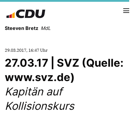
Steeven Bretz
MdL
29.03.2017, 16:47 Uhr
27.03.17 | SVZ (Quelle:
www.svz.de)
VITA
WAHLKREISBESUCHE
Kapitän auf
PRESSEFOTOS
MEIN BÜRGERBÜRO
Kollisionskurs
MEIN WAHLKREIS
ZIELE
Redebeiträge