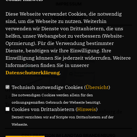
IMPRESSUM
Diese Webseite verwendet Cookies, die notwendig
DATENSCHUTZ
sind, um die Webseite zu nutzen. Weiterhin
verwenden wir Dienste von Drittanbietern, die uns
helfen, unser Webangebot zu verbessern (Website-
Steeven Bretz MdL
Optmierung). Für die Verwendung bestimmter
Dienste, benötigen wir Ihre Einwilligung. Ihre
Einwilligung können Sie jederzeit widerrufen. Weitere
Informationen finden Sie in unserer
Datenschutzerklärung
.
Technisch notwendige Cookies (
Übersicht
)
Gregor-Mendel-Straße 3
Die notwendigen Cookies werden allein für den
14469 Potsdam
ordnungsgemäßen Gebrauch der Webseite benötigt.
Telefon: 0331 - 20085713
Cookies von Drittanbietern (
Hinweis
)
E-Mail: buero.steeven.bretz@mdl.brandenburg.de
Derzeit verzichten wir auf Scripte von Drittanbietern auf der
Webseite.
CDU-FRAKTION IM LANDTAG BRANDENBURG