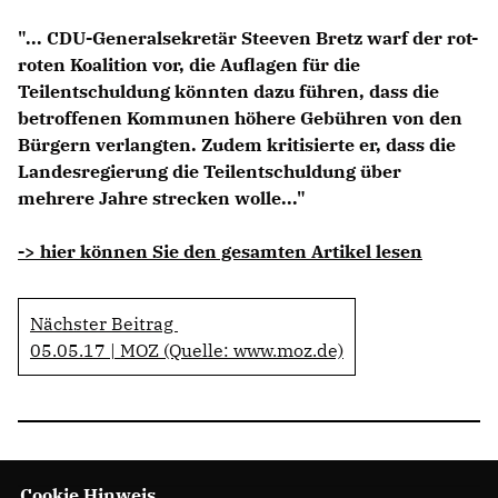
Anträge CDU
"... CDU-Generalsekretär Steeven Bretz warf der rot-
Kleine Anfragen
roten Koalition vor, die Auflagen für die
Teilentschuldung könnten dazu führen, dass die
CDU Deutschland
betroffenen Kommunen höhere Gebühren von den
CDU Fraktion im Brandenburger Landtag
Bürgern verlangten. Zudem kritisierte er, dass die
CDU Brandenburg
Landesregierung die Teilentschuldung über
CDU Potsdam
mehrere Jahre strecken wolle..."
-> hier können Sie den gesamten Artikel lesen
Nächster Beitrag
05.05.17 | MOZ (Quelle: www.moz.de)
Cookie Hinweis