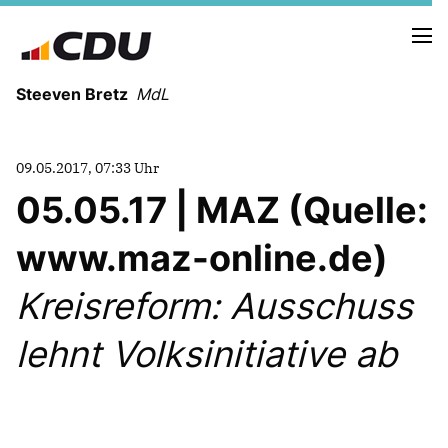
Steeven Bretz
MdL
09.05.2017, 07:33 Uhr
05.05.17 | MAZ (Quelle:
www.maz-online.de)
VITA
WAHLKREISBESUCHE
Kreisreform: Ausschuss
PRESSEFOTOS
MEIN BÜRGERBÜRO
lehnt Volksinitiative ab
MEIN WAHLKREIS
ZIELE
Redebeiträge