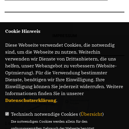
Cookie Hinweis
IMPRESSUM
Diese Webseite verwendet Cookies, die notwendig
DATENSCHUTZ
sind, um die Webseite zu nutzen. Weiterhin
verwenden wir Dienste von Drittanbietern, die uns
helfen, unser Webangebot zu verbessern (Website-
Steeven Bretz MdL
Optmierung). Für die Verwendung bestimmter
Dienste, benötigen wir Ihre Einwilligung. Ihre
Einwilligung können Sie jederzeit widerrufen. Weitere
Informationen finden Sie in unserer
Datenschutzerklärung
.
Technisch notwendige Cookies (
Übersicht
)
Gregor-Mendel-Straße 3
Die notwendigen Cookies werden allein für den
14469 Potsdam
ordnungsgemäßen Gebrauch der Webseite benötigt.