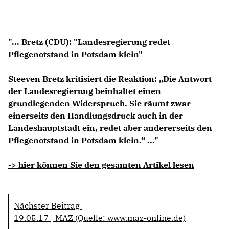
Anträge CDU
Kleine Anfragen
"... Bretz (CDU): "Landesregierung redet
CDU Deutschland
Pflegenotstand in Potsdam klein"
CDU Fraktion im Brandenburger Landtag
CDU Brandenburg
Steeven Bretz kritisiert die Reaktion: „Die Antwort
CDU Potsdam
der Landesregierung beinhaltet einen
grundlegenden Widerspruch. Sie räumt zwar
einerseits den Handlungsdruck auch in der
Landeshauptstadt ein, redet aber andererseits den
Pflegenotstand in Potsdam klein.“ ..."
-> hier können Sie den gesamten Artikel lesen
Nächster Beitrag
19.05.17 | MAZ (Quelle: www.maz-online.de)