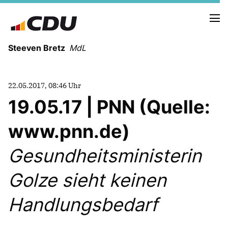
Steeven Bretz
MdL
22.05.2017, 08:46 Uhr
19.05.17 | PNN (Quelle:
www.pnn.de)
VITA
WAHLKREISBESUCHE
Gesundheitsministerin
PRESSEFOTOS
MEIN BÜRGERBÜRO
Golze sieht keinen
Handlungsbedarf
MEIN WAHLKREIS
ZIELE
Redebeiträge