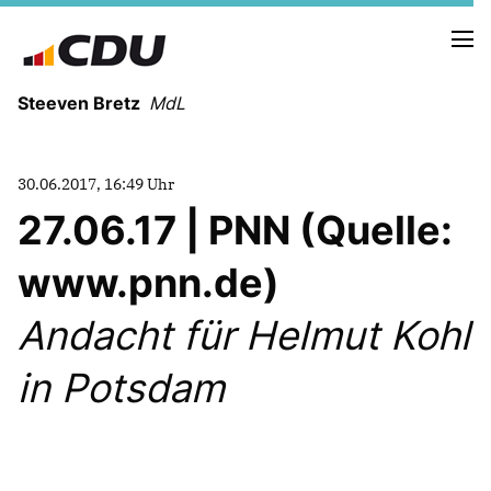
Steeven Bretz
MdL
30.06.2017, 16:49 Uhr
27.06.17 | PNN (Quelle:
www.pnn.de)
VITA
WAHLKREISBESUCHE
Andacht für Helmut Kohl
PRESSEFOTOS
MEIN BÜRGERBÜRO
in Potsdam
MEIN WAHLKREIS
ZIELE
Redebeiträge