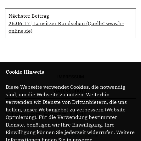
Nächster Beitrag
26.06.17 | Lausitzer Rundschau (Quelle: www.lr-
online.de)
Cookie Hinweis
IMPRESSUM
Diese Webseite verwendet Cookies, die notwendig
DATENSCHUTZ
sind, um die Webseite zu nutzen. Weiterhin
verwenden wir Dienste von Drittanbietern, die uns
helfen, unser Webangebot zu verbessern (Website-
Steeven Bretz MdL
Optmierung). Für die Verwendung bestimmter
Dienste, benötigen wir Ihre Einwilligung. Ihre
Einwilligung können Sie jederzeit widerrufen. Weitere
Informationen finden Sie in unserer