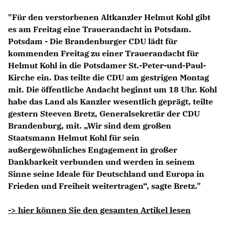
Anträge CDU
"Für den verstorbenen Altkanzler Helmut Kohl gibt
Kleine Anfragen
es am Freitag eine Trauerandacht in Potsdam.
Potsdam - Die Brandenburger CDU lädt für
CDU Deutschland
kommenden Freitag zu einer Trauerandacht für
CDU Fraktion im Brandenburger Landtag
Helmut Kohl in die Potsdamer St.-Peter-und-Paul-
CDU Brandenburg
Kirche ein. Das teilte die CDU am gestrigen Montag
CDU Potsdam
mit. Die öffentliche Andacht beginnt um 18 Uhr. Kohl
habe das Land als Kanzler wesentlich geprägt, teilte
gestern Steeven Bretz, Generalsekretär der CDU
Brandenburg, mit. „Wir sind dem großen
Staatsmann Helmut Kohl für sein
außergewöhnliches Engagement in großer
Dankbarkeit verbunden und werden in seinem
Sinne seine Ideale für Deutschland und Europa in
Frieden und Freiheit weitertragen“, sagte Bretz."
-> hier können Sie den gesamten Artikel lesen