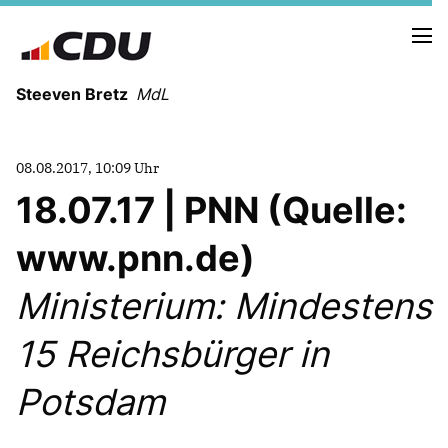
Steeven Bretz
MdL
08.08.2017, 10:09 Uhr
18.07.17 | PNN (Quelle:
www.pnn.de)
VITA
WAHLKREISBESUCHE
Ministerium: Mindestens
PRESSEFOTOS
MEIN BÜRGERBÜRO
15 Reichsbürger in
Potsdam
MEIN WAHLKREIS
ZIELE
Redebeiträge