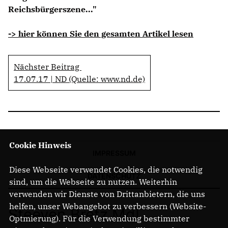
Reichsbürgerszene..."
-> hier können Sie den gesamten Artikel lesen
Nächster Beitrag
17.07.17 | ND (Quelle: www.nd.de)
Cookie Hinweis
IMPRESSUM
Diese Webseite verwendet Cookies, die notwendig
DATENSCHUTZ
sind, um die Webseite zu nutzen. Weiterhin
verwenden wir Dienste von Drittanbietern, die uns
helfen, unser Webangebot zu verbessern (Website-
Steeven Bretz MdL
Optmierung). Für die Verwendung bestimmter