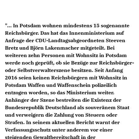
Anträge CDU
Kleine Anfragen
"... In Potsdam wohnen mindestens 15 sogenannte
CDU Deutschland
Reichsbürger. Das hat das Innenministerium auf
CDU Fraktion im Brandenburger Landtag
Anfrage der CDU-Landtagsabgeordneten Steeven
CDU Brandenburg
Bretz und Björn Lakenmacher mitgeteilt. Bei
CDU Potsdam
weiteren zehn Personen mit Wohnsitz in Potsdam
werde noch geprüft, ob sie Bezüge zur Reichsbürger-
oder Selbstverwalterszene besitzen. Seit Anfang
2016 seien keinen Reichsbürgern mit Wohnsitz in
Potsdam Waffen und Waffenschein polizeilich
entzogen worden, so das Ministerium weiter.
Anhänger der Szene bestreiten die Existenz der
Bundesrepublik Deutschland als souveränem Staat
und verweigern die Zahlung von Steuern oder
Strafen. In seinem aktuellen Bericht warnt der
Verfassungsschutz unter anderem vor einer
steigenden Gewaltbereitschaft in der