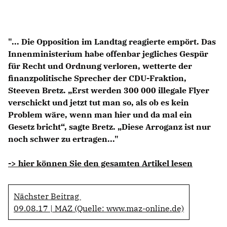
Anträge CDU
Kleine Anfragen
"... Die Opposition im Landtag reagierte empört. Das
CDU Deutschland
Innenministerium habe offenbar jegliches Gespür
CDU Fraktion im Brandenburger Landtag
für Recht und Ordnung verloren, wetterte der
CDU Brandenburg
finanzpolitische Sprecher der CDU-Fraktion,
CDU Potsdam
Steeven Bretz. „Erst werden 300 000 illegale Flyer
verschickt und jetzt tut man so, als ob es kein
Problem wäre, wenn man hier und da mal ein
Gesetz bricht“, sagte Bretz. „Diese Arroganz ist nur
noch schwer zu ertragen..."
-> hier können Sie den gesamten Artikel lesen
Nächster Beitrag
09.08.17 | MAZ (Quelle: www.maz-online.de)