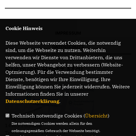
Cookie Hinweis
IMPRESSUM
Diese Webseite verwendet Cookies, die notwendig
DATENSCHUTZ
sind, um die Webseite zu nutzen. Weiterhin
verwenden wir Dienste von Drittanbietern, die uns
helfen, unser Webangebot zu verbessern (Website-
Steeven Bretz MdL
Optmierung). Für die Verwendung bestimmter
Dienste, benötigen wir Ihre Einwilligung. Ihre
Einwilligung können Sie jederzeit widerrufen. Weitere
Informationen finden Sie in unserer
Datenschutzerklärung
.
Technisch notwendige Cookies (
Übersicht
)
Gregor-Mendel-Straße 3
Die notwendigen Cookies werden allein für den
14469 Potsdam
ordnungsgemäßen Gebrauch der Webseite benötigt.
Telefon: 0331 - 20085713