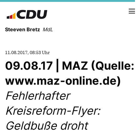
Steeven Bretz
MdL
11.08.2017, 08:53 Uhr
09.08.17 | MAZ (Quelle:
www.maz-online.de)
VITA
WAHLKREISBESUCHE
Fehlerhafter
PRESSEFOTOS
MEIN BÜRGERBÜRO
Kreisreform-Flyer:
Geldbuße droht
MEIN WAHLKREIS
ZIELE
Redebeiträge