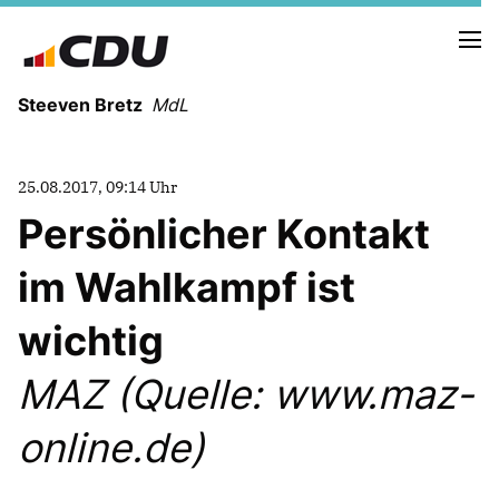
Steeven Bretz
MdL
25.08.2017, 09:14 Uhr
Persönlicher Kontakt
im Wahlkampf ist
VITA
WAHLKREISBESUCHE
wichtig
PRESSEFOTOS
MEIN BÜRGERBÜRO
MAZ (Quelle: www.maz-
online.de)
MEIN WAHLKREIS
ZIELE
Redebeiträge