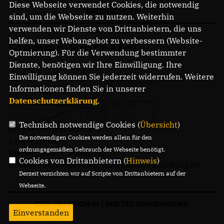
Diese Webseite verwendet Cookies, die notwendig
DATENSCHUTZ
sind, um die Webseite zu nutzen. Weiterhin
verwenden wir Dienste von Drittanbietern, die uns
helfen, unser Webangebot zu verbessern (Website-
Steeven Bretz MdL
Optmierung). Für die Verwendung bestimmter
Dienste, benötigen wir Ihre Einwilligung. Ihre
Einwilligung können Sie jederzeit widerrufen. Weitere
Informationen finden Sie in unserer
Datenschutzerklärung
.
Technisch notwendige Cookies (
Übersicht
)
Gregor-Mendel-Straße 3
Die notwendigen Cookies werden allein für den
14469 Potsdam
ordnungsgemäßen Gebrauch der Webseite benötigt.
Telefon: 0331 - 20085713
Cookies von Drittanbietern (
Hinweis
)
E-Mail: buero.steeven.bretz@mdl.brandenburg.de
Derzeit verzichten wir auf Scripte von Drittanbietern auf der
Webseite.
CDU-FRAKTION IM LANDTAG BRANDENBURG
Einverstanden