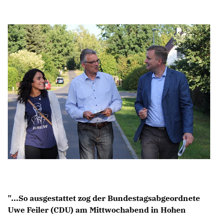
Anträge CDU
Kleine Anfragen
CDU Deutschland
CDU Fraktion im Brandenburger Landtag
CDU Brandenburg
CDU Potsdam
"...So ausgestattet zog der Bundestagsabgeordnete
Uwe Feiler (CDU) am Mittwochabend in Hohen