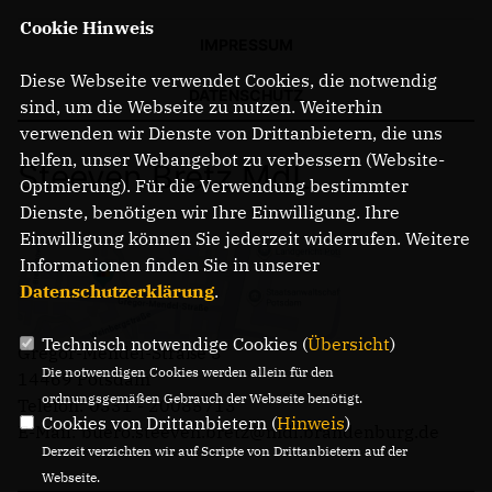
Cookie Hinweis
IMPRESSUM
Diese Webseite verwendet Cookies, die notwendig
DATENSCHUTZ
sind, um die Webseite zu nutzen. Weiterhin
verwenden wir Dienste von Drittanbietern, die uns
helfen, unser Webangebot zu verbessern (Website-
Steeven Bretz MdL
Optmierung). Für die Verwendung bestimmter
Dienste, benötigen wir Ihre Einwilligung. Ihre
Einwilligung können Sie jederzeit widerrufen. Weitere
Informationen finden Sie in unserer
Datenschutzerklärung
.
Technisch notwendige Cookies (
Übersicht
)
Gregor-Mendel-Straße 3
Die notwendigen Cookies werden allein für den
14469 Potsdam
ordnungsgemäßen Gebrauch der Webseite benötigt.
Telefon: 0331 - 20085713
Cookies von Drittanbietern (
Hinweis
)
E-Mail: buero.steeven.bretz@mdl.brandenburg.de
Derzeit verzichten wir auf Scripte von Drittanbietern auf der
Webseite.