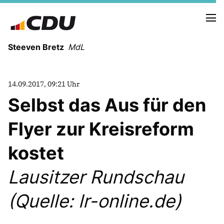
Steeven Bretz
MdL
14.09.2017, 09:21 Uhr
Selbst das Aus für den
Flyer zur Kreisreform
VITA
WAHLKREISBESUCHE
kostet
PRESSEFOTOS
MEIN BÜRGERBÜRO
Lausitzer Rundschau
(Quelle: lr-online.de)
MEIN WAHLKREIS
ZIELE
Redebeiträge