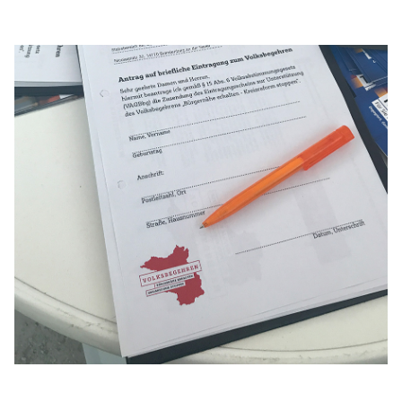
Anträge CDU
Kleine Anfragen
CDU Deutschland
CDU Fraktion im Brandenburger Landtag
CDU Brandenburg
CDU Potsdam