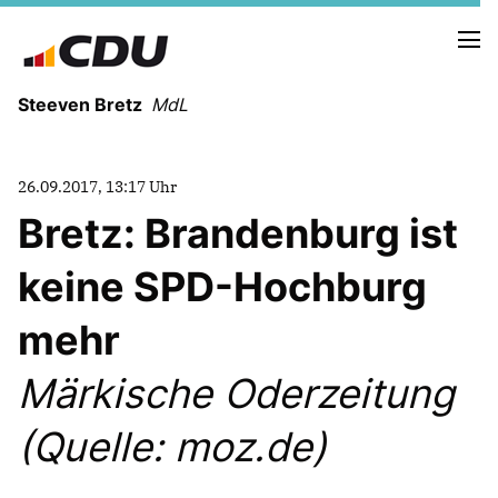
Steeven Bretz
MdL
26.09.2017, 13:17 Uhr
Bretz: Brandenburg ist
keine SPD-Hochburg
VITA
WAHLKREISBESUCHE
mehr
PRESSEFOTOS
MEIN BÜRGERBÜRO
Märkische Oderzeitung
(Quelle: moz.de)
MEIN WAHLKREIS
ZIELE
Redebeiträge