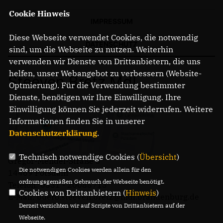
Cookie Hinweis
IMPRESSUM
Diese Webseite verwendet Cookies, die notwendig
DATENSCHUTZ
sind, um die Webseite zu nutzen. Weiterhin
verwenden wir Dienste von Drittanbietern, die uns
helfen, unser Webangebot zu verbessern (Website-
Steeven Bretz MdL
Optmierung). Für die Verwendung bestimmter
Dienste, benötigen wir Ihre Einwilligung. Ihre
Einwilligung können Sie jederzeit widerrufen. Weitere
Informationen finden Sie in unserer
Datenschutzerklärung
.
Technisch notwendige Cookies (
Übersicht
)
Gregor-Mendel-Straße 3
Die notwendigen Cookies werden allein für den
14469 Potsdam
ordnungsgemäßen Gebrauch der Webseite benötigt.
Telefon: 0331 - 20085713
Cookies von Drittanbietern (
Hinweis
)
E-Mail: buero.steeven.bretz@mdl.brandenburg.de
Derzeit verzichten wir auf Scripte von Drittanbietern auf der
Webseite.