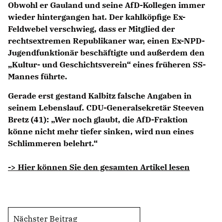
Obwohl er Gauland und seine AfD-Kollegen immer
Anträge CDU
wieder hintergangen hat. Der kahlköpfige Ex-
Kleine Anfragen
Feldwebel verschwieg, dass er Mitglied der
rechtsextremen Republikaner war, einen Ex-NPD-
CDU Deutschland
Jugendfunktionär beschäftigte und außerdem den
CDU Fraktion im Brandenburger Landtag
Kultur- und Geschichtsverein“ eines früheren SS-
CDU Brandenburg
Mannes führte.
CDU Potsdam
Gerade erst gestand Kalbitz falsche Angaben in
seinem Lebenslauf. CDU-Generalsekretär Steeven
Bretz (41): „Wer noch glaubt, die AfD-Fraktion
könne nicht mehr tiefer sinken, wird nun eines
Schlimmeren belehrt.“
-> Hier können Sie den gesamten Artikel lesen
Nächster Beitrag