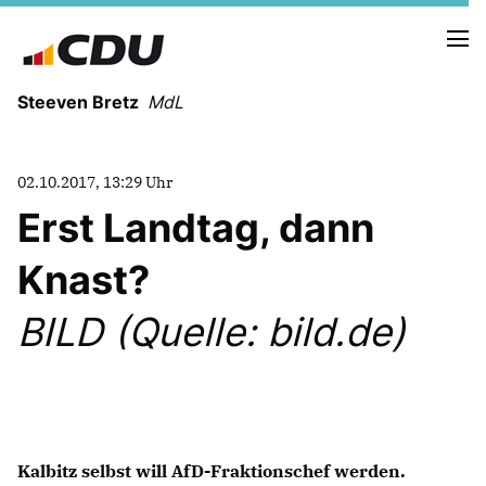
Steeven Bretz
MdL
02.10.2017, 13:29 Uhr
Erst Landtag, dann
Knast?
VITA
WAHLKREISBESUCHE
BILD (Quelle: bild.de)
PRESSEFOTOS
MEIN BÜRGERBÜRO
MEIN WAHLKREIS
ZIELE
Kalbitz selbst will AfD-Fraktionschef werden.
Redebeiträge