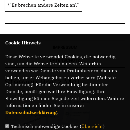
\"Es brechen andere Zeiten an\"
Cookie Hinweis
IMPRESSUM
Diese Webseite verwendet Cookies, die notwendig
DATENSCHUTZ
sind, um die Webseite zu nutzen. Weiterhin
verwenden wir Dienste von Drittanbietern, die uns
helfen, unser Webangebot zu verbessern (Website-
Steeven Bretz MdL
Optmierung). Für die Verwendung bestimmter
Dienste, benötigen wir Ihre Einwilligung. Ihre
Einwilligung können Sie jederzeit widerrufen. Weitere
Informationen finden Sie in unserer
Datenschutzerklärung
.
Technisch notwendige Cookies (
Übersicht
)
Gregor-Mendel-Straße 3