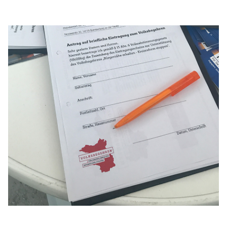
Anträge CDU
Kleine Anfragen
CDU Deutschland
CDU Fraktion im Brandenburger Landtag
CDU Brandenburg
CDU Potsdam