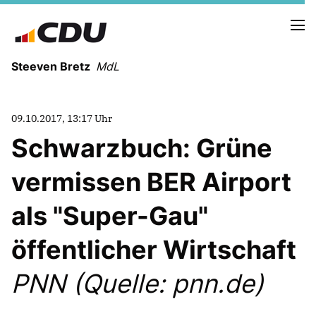
Steeven Bretz
MdL
09.10.2017, 13:17 Uhr
Schwarzbuch: Grüne
vermissen BER Airport
VITA
WAHLKREISBESUCHE
als "Super-Gau"
PRESSEFOTOS
MEIN BÜRGERBÜRO
öffentlicher Wirtschaft
PNN (Quelle: pnn.de)
MEIN WAHLKREIS
ZIELE
Redebeiträge