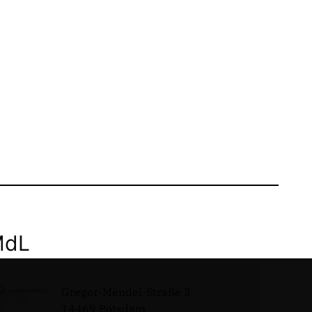
MdL
Gregor-Mendel-Straße 3
14469 Potsdam