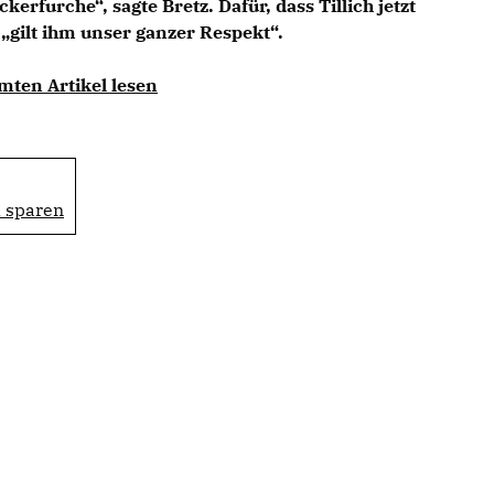
erfurche“, sagte Bretz. Dafür, dass Tillich jetzt
gilt ihm unser ganzer Respekt“.
mten Artikel lesen
d sparen