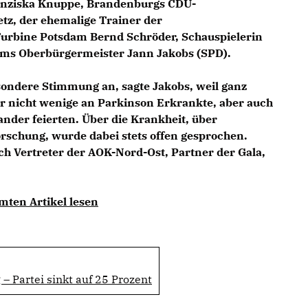
ranziska Knuppe, Brandenburgs CDU-
tz, der ehemalige Trainer der
urbine Potsdam Bernd Schröder, Schauspielerin
ams Oberbürgermeister Jann Jakobs (SPD).
sondere Stimmung an, sagte Jakobs, weil ganz
 nicht wenige an Parkinson Erkrankte, aber auch
ander feierten. Über die Krankheit, über
rschung, wurde dabei stets offen gesprochen.
uch Vertreter der AOK-Nord-Ost, Partner der Gala,
mten Artikel lesen
– Partei sinkt auf 25 Prozent