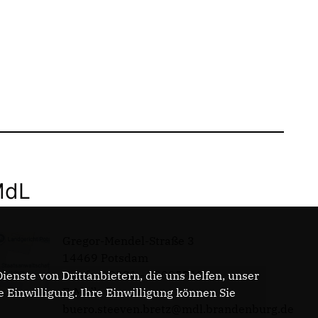
MdL
Gregor-Mendel-Straße 3
14469 Potsdam
Telefon: 0331 - 20085713
enste von Drittanbietern, die uns helfen, unser
E-Mail:
Einwilligung. Ihre Einwilligung können Sie
buero.steeven.bretz@mdl.brandenburg.de