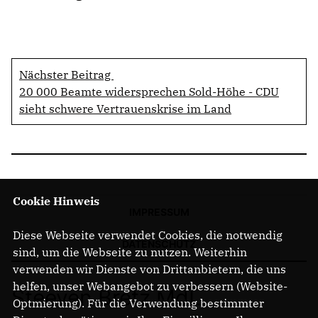
Nächster Beitrag
20 000 Beamte widersprechen Sold-Höhe - CDU
sieht schwere Vertrauenskrise im Land
Cookie Hinweis
IMPRESSUM
Diese Webseite verwendet Cookies, die notwendig
DATENSCHUTZ
sind, um die Webseite zu nutzen. Weiterhin
verwenden wir Dienste von Drittanbietern, die uns
helfen, unser Webangebot zu verbessern (Website-
Steeven Bretz MdL
Optmierung). Für die Verwendung bestimmter