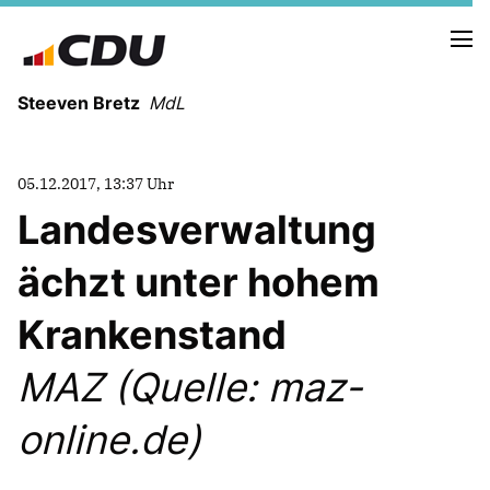
Steeven Bretz
MdL
05.12.2017, 13:37 Uhr
Landesverwaltung
ächzt unter hohem
VITA
WAHLKREISBESUCHE
Krankenstand
PRESSEFOTOS
MEIN BÜRGERBÜRO
MAZ (Quelle: maz-
online.de)
MEIN WAHLKREIS
ZIELE
Redebeiträge